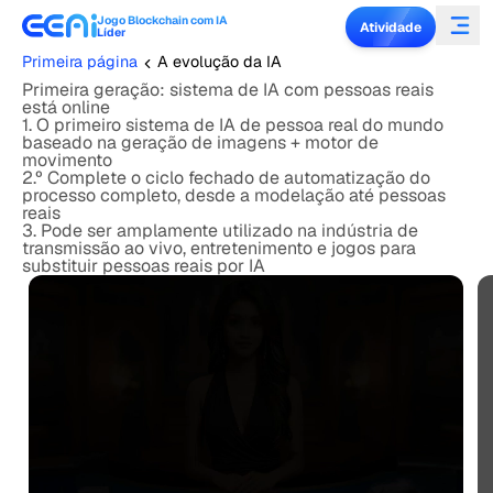
Jogo Blockchain com IA
Atividade
Líder
Primeira página
A evolução da IA
Primeira geração: sistema de IA com pessoas reais
está online
1. O primeiro sistema de IA de pessoa real do mundo
baseado na geração de imagens + motor de
movimento
2.º Complete o ciclo fechado de automatização do
processo completo, desde a modelação até pessoas
reais
3. Pode ser amplamente utilizado na indústria de
transmissão ao vivo, entretenimento e jogos para
substituir pessoas reais por IA