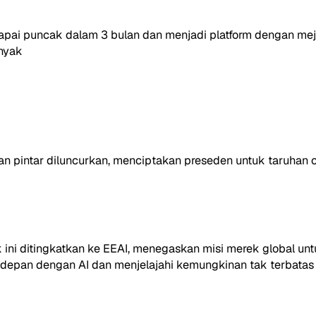
pai puncak dalam 3 bulan dan menjadi platform dengan mej
nyak
an pintar diluncurkan, menciptakan preseden untuk taruhan 
 ini ditingkatkan ke EEAI, menegaskan misi merek global u
depan dengan AI dan menjelajahi kemungkinan tak terbatas