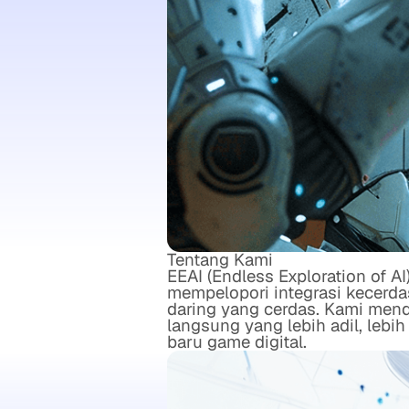
Tentang Kami
EEAI (Endless Exploration of A
mempelopori integrasi kecerd
daring yang cerdas. Kami men
langsung yang lebih adil, lebih
baru game digital.