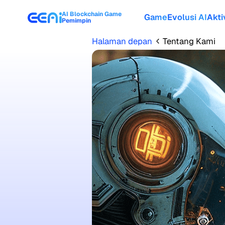
AI Blockchain Game
Game
Evolusi AI
Akti
Pemimpin
Halaman depan
Tentang Kami