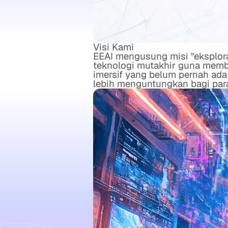
Visi Kami
EEAI mengusung misi "eksplor
teknologi mutakhir guna memb
imersif yang belum pernah ad
lebih menguntungkan bagi para