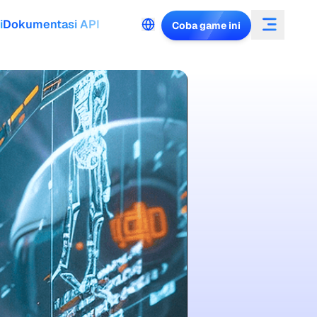
i
Dokumentasi API
Coba game ini